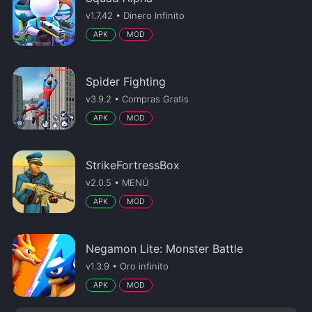
v1.7.42 • Dinero Infinito
APK
MOD
Spider Fighting
v3.9.2 • Compras Gratis
APK
MOD
StrikeFortressBox
v2.0.5 • MENÚ
APK
MOD
Negamon Lite: Monster Battle
v1.3.9 • Oro infinito
APK
MOD