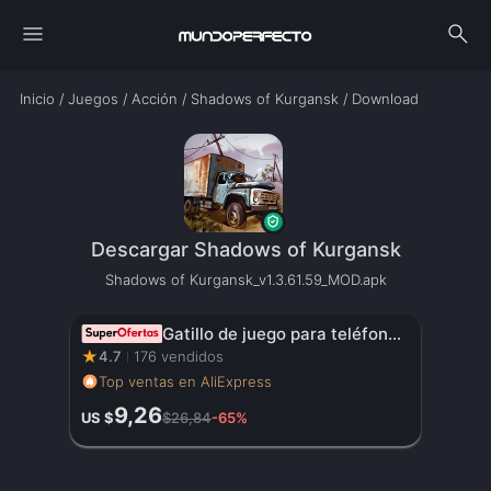
menu
search
Inicio
/
Juegos
/
Acción
/
Shadows of Kurgansk
/
Download
Descargar Shadows of Kurgansk
Shadows of Kurgansk_v1.3.61.59_MOD.apk
Gatillo de juego para teléfono móvil JS65 para PUBG, mando de disparo, Joystick de 6 dedos para comer pollo, artefacto auxiliar L1R1, botón de llave
★
4.7
176 vendidos
Top ventas en AliExpress
9,26
US $
$26,84
-65%